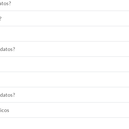
atos?
?
 datos?
 datos?
icos