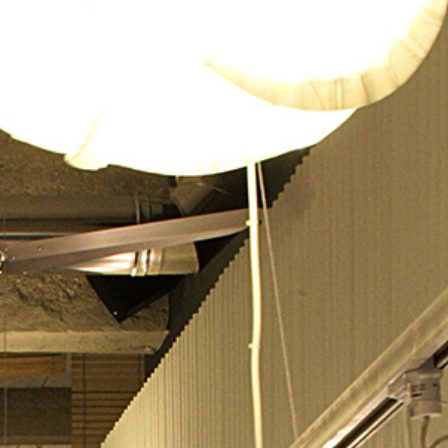
portfolio
sobre mí
contacto