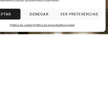
tivamente a ciertas características y funciones.
EPTAR
DENEGAR
VER PREFERENCIAS
Política de cookies
Política de privacidad
Aviso legal
cial de la zona de público radica el
leit motiv
del proyecto. El
ecuencia de espacios encadenados compartimentados entre
comedor | privado
la doble función de controlar la excesiva profundidad del