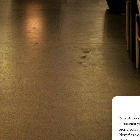
Para ofrecer
almacenar y/
tecnologías 
identificaci