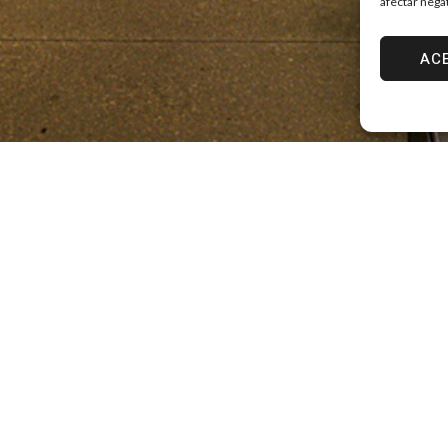
afectar nega
AC
a de alimentos
En la concepción funcional y espa
programa se dispone como una s
sí por elementos móviles:
zaguán | tienda | bar | lounge | 
Los elementos de filtrado tienen 